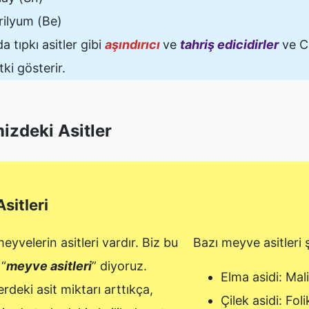
rilyum (Be)
a tıpkı asitler gibi
aşındırıcı
ve
tahriş edicidirler
ve Ci
tki gösterir.
izdeki Asitler
sitleri
eyvelerin asitleri vardır. Biz bu
Bazı meyve asitleri ş
 “
meyve asitleri
” diyoruz.
Elma asidi: Mali
rdeki asit miktarı arttıkça,
Çilek asidi: Foli