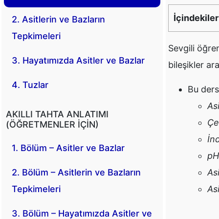
İçindekiler
2. Asitlerin ve Bazların
Tepkimeleri
Sevgili öğr
3. Hayatımızda Asitler ve Bazlar
bileşikler ar
4. Tuzlar
Bu ders
As
AKILLI TAHTA ANLATIMI
Çe
(ÖĞRETMENLER İÇIN)
İnd
1. Bölüm – Asitler ve Bazlar
pH
Asi
2. Bölüm – Asitlerin ve Bazların
Asi
Tepkimeleri
3. Bölüm – Hayatımızda Asitler ve