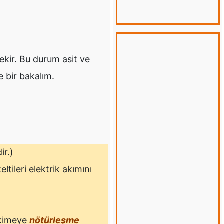
ekir. Bu durum asit ve
ne bir bakalım.
ir.)
ltileri elektrik akımını
epkimeye
nötürleşme