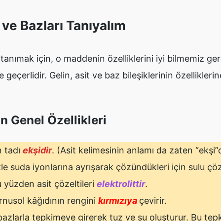
i ve Bazları Tanıyalım
tanımak için, o maddenin özelliklerini iyi bilmemiz ger
e geçerlidir. Gelin, asit ve baz bileşiklerinin özellikleri
in Genel Özellikleri
n tadı
ekşidir
. (Asit kelimesinin anlamı da zaten “ekşi”d
le suda iyonlarına ayrışarak çözündükleri için sulu çöze
Bu yüzden asit çözeltileri
elektrolittir
.
rnusol kâğıdının rengini
kırmızıya
çevirir.
 bazlarla tepkimeye girerek tuz ve su oluşturur. Bu t