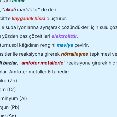
n tadı
acıdır
.
 “
alkali
maddeler
” de denir.
ciltte
kayganlık hissi
oluşturur.
le suda iyonlarına ayrışarak çözündükleri için sulu çöze
Bu yüzden baz çözeltileri
elektrolittir
.
 turnusol kâğıdının rengini
maviye
çevirir.
asitler ile reaksiyona girerek
nötralleşme
tepkimesi ver
i bazlar
, “
amfoter metallerle
” reaksiyona girerek hid
lur. Amfoter metaller 6 tanedir:
nko (Zn)
om (Cr)
üminyum (Al)
rşun (Pb)
lay (Sn)