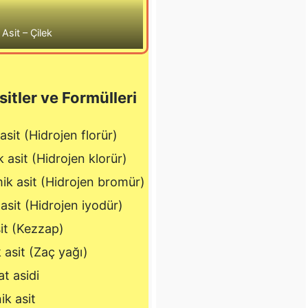
 Asit – Çilek
itler ve Formülleri
 asit (Hidrojen florür)
k asit (Hidrojen klorür)
ik asit (Hidrojen bromür)
 asit (Hidrojen iyodür)
sit (Kezzap)
k asit (Zaç yağı)
at asidi
ik asit