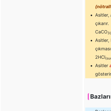
(nötral
Asitler,
çıkarır.
CaCO
3(
Asitler,
çıkması
2HCl
(su
Asitler
gösterir
Bazları