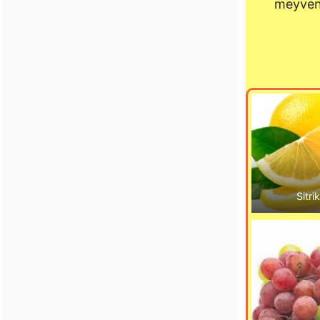
meyveni
Sitri