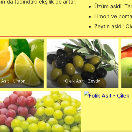
n da tadındaki ekşilik de artar.
Üzüm asidi: Tar
Limon ve portaka
Zeytin asidi: Ol
k Asit – Limon
Oleik Asit – Zeytin