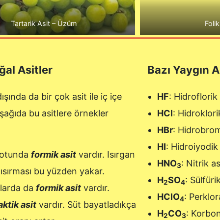
Tartarik Asit – Üzüm
Folik
ğal Asitler
Bazı Yaygın As
şında da bir çok asit ile iç içe
HF
: Hidroflorik
şağıda bu asitlere örnekler
HCl
: Hidroklori
HBr
: Hidrobrom
HI
: Hidroiyodik
 otunda
formik asit
vardır. Isırgan
HNO
: Nitrik a
3
ısırması bu yüzden yakar.
H
SO
: Sülfüri
2
4
larda da
formik asit
vardır.
HClO
: Perklor
4
aktik asit
vardır. Süt bayatladıkça
H
CO
: Korbon
2
3