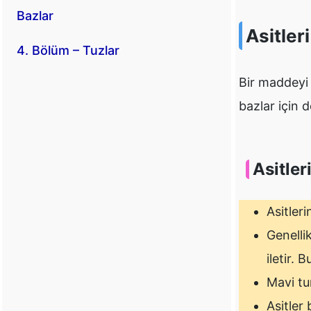
Bazlar
Asitler
4. Bölüm – Tuzlar
Bir maddeyi 
bazlar için d
Asitler
Asitleri
Genellik
iletir. 
Mavi tu
Asitler