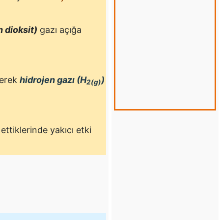
 dioksit)
gazı açığa
rerek
hidrojen gazı (H
)
2(g)
ettiklerinde yakıcı etki