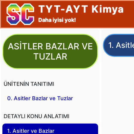
TYT-AYT Kimya
Daha iyisi yok!
Skip
to
1. Asit
ASITLER BAZLAR VE
content
TUZLAR
ÜNITENIN TANITIMI
0. Asitler Bazlar ve Tuzlar
DETAYLI KONU ANLATIMI
1. Asitler ve Bazlar