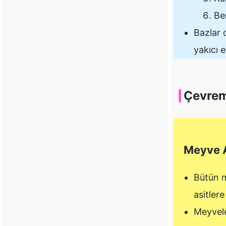
Be
Bazlar d
yakıcı e
Çevrem
Meyve A
Bütün m
asitlere
Meyvele