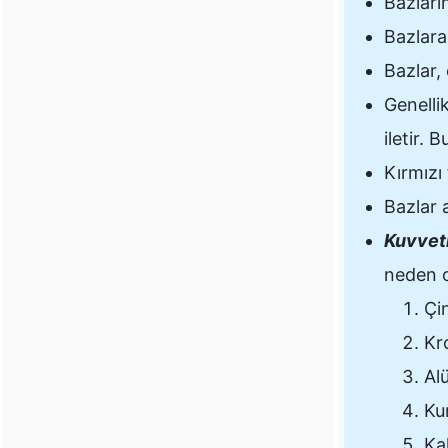
Bazları
Bazlara,
Bazlar, 
Genellik
iletir. 
Kırmızı
Bazlar 
Kuvvetl
neden o
Çi
Kr
Al
Ku
Ka