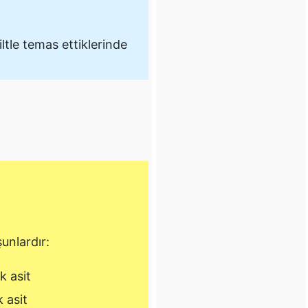
ltle temas ettiklerinde
unlardır:
k asit
k asit