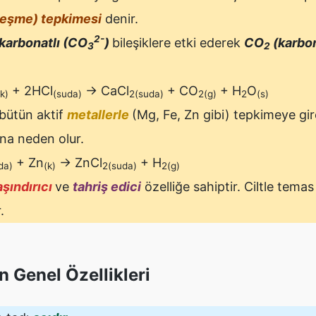
leşme) tepkimesi
denir.
2-
karbonatlı (CO
)
bileşiklere etki ederek
CO
(karbon
3
2
+ 2HCl
→ CaCl
+ CO
+ H
O
k)
(suda)
2(suda)
2(g)
2
(s)
 bütün aktif
metallerle
(Mg, Fe, Zn gibi) tepkimeye gi
na neden olur.
+ Zn
→ ZnCl
+ H
da)
(k)
2(suda)
2(g)
aşındırıcı
ve
tahriş edici
özelliğe sahiptir. Ciltle temas 
.
n Genel Özellikleri