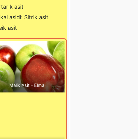
tarik asit
l asidi: Sitrik asit
eik asit
Malik Asit – Elma