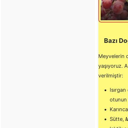
Bazı Do
Meyvelerin dı
yaşıyoruz. A
verilmiştir:
Isırgan
otunun 
Karınca
Sütte,
l